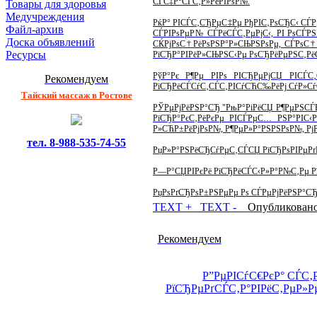
СЃС‡Р°СЃС‚Р»РёРІРѕР№.
Товары для здоровья
Медучреждения
РќР° РІСЃС‚СЂРµС‡Рµ РђРІС‚РѕСЂС‹ СЃР
Файл-архив
СЃРІРѕРµР№ СЃРёСЃС‚РµРјС‹, РІ РѕСЃРЅ
Доска объявлений
СЌРјРѕС†РёРѕРЅР°Р»СЊРЅРѕРµ, СЃРѕС†Р
Ресурсы
РїСЂР°РІРёР»СЊРЅС‹Рµ РѕСЂРёРµРЅС‚РёС
РўР°Рє Р¶Рµ РІРѕ РІСЂРµРјСЏ РІСЃ
Рекомендуем
РїСЂРёСЃСѓС‚СЃС‚РІСѓСЋС‰РёРј СѓР»СѓС
Тайский массаж в Ростове
РЎРµРјРёРЅР°СЂ "РњР°РіРёСЏ Р¶РµРЅСЃ
РїСЂР°РєС‚РёРєРµ РІСЃРµС… РЅР°РІС
Р»СЋР±РёРјРѕР№, Р¶РµР»Р°РЅРЅРѕР№, РјР
тел. 8-988-535-74-55
РџР»Р°РЅРёСЂСѓРµС‚СЃСЏ РїСЂРѕРІРµРґР
Р—Р°СЏРІРєРё РїСЂРёСЃС‹Р»Р°Р№С‚Рµ РїРѕ e
РџРѕРґСЂРѕР±РЅРµРµ Рѕ СЃРµРјРёРЅР°С
TEXT +
TEXT -
Опубликовано
Рекомендуем
Р”РµРІСѓС€РєР° СЃС‚Р
РїСЂРµРґСЃС‚Р°РІРёС‚РµР»Рµ