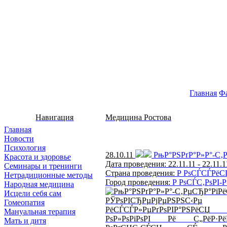
Главная
Ф
Навигация
Медицина Ростова
Главная
Новости
Психология
28.10.11
РњР°РЅРґР°Р»Р°-С‚
Красота и здоровье
Дата проведения: 22.11.11 - 22.11.1
Семинары и тренинги
Страна проведения:
Р РѕСЃСЃРёС
Нетрадиционные методы
Город проведения:
Р РѕСЃС‚РѕРІ-
Народная медицина
Исцели себя сам
РЎРѕРІСЂРµРјРµРЅРЅС‹Рµ
Гомеопатия
РёСЃСЃР»РµРґРѕРІР°РЅР
Мануальная терапия
РѕР»РѕРіРѕРІ Рё С„РёР·Р
Мать и дитя