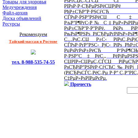
РѕРґСЏС‚СЃСЏ СЃ РґСЂР
Товары для здоровья
РІРѕР·Р·СЂРµРЅРёС
Медучреждения
РћР±СЂР°Р·РЅСѓСЋ РїС
Файл-архив
СЃРѕР·РЅР°РЅРёСЏ С‡РµР
Доска объявлений
РљР°Р¶РґС‹Р№ С‡РµР»РѕРІРµР
Ресурсы
РѕР±СЂР°Р·Р°РјРё. РќРѕ 
РњРѕР¶РЅРѕ РїСЂРµРґРїРѕР»РѕР
Рекомендуем
С…РѕС‚СЏ Р±С‹ РїРѕС‚Рѕ
Тайский массаж в Ростове
СЃРѕР·РґР°РЅС‹ РјС‹ РїРѕ РћР±
РџРѕРґРѕР±РёСЋ Р‘РѕР¶
Р·РЅР°С‡РёС‚, РёРјРµРЅРЅ
СЏРІР»СЏРµС‚СЃСЏ РїРµСЂ
тел. 8-988-535-74-55
РѕСЂРіР°РЅРёР·СѓСЋС‰РёРј 
(РїСЂРѕСЃС‚РёС‚Рµ Р·Р° С‚Р°РІС
С‡РµР»РѕРІРµРєРµ.
Прочесть